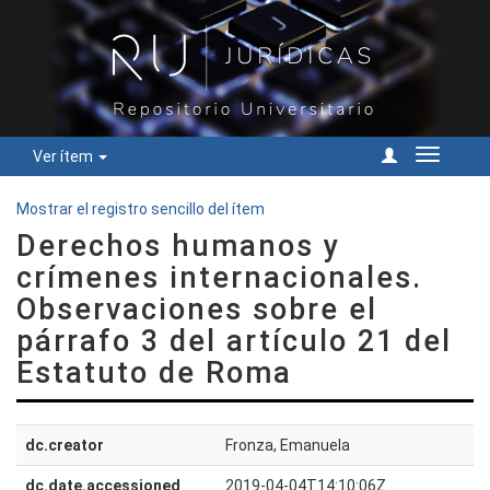
Ver ítem
Cambiar
navegac
Mostrar el registro sencillo del ítem
Derechos humanos y
crímenes internacionales.
Observaciones sobre el
párrafo 3 del artículo 21 del
Estatuto de Roma
dc.creator
Fronza, Emanuela
dc.date.accessioned
2019-04-04T14:10:06Z