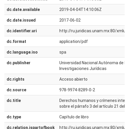
dc.date.available
2019-04-04T14:10:06Z
dc.date.issued
2017-06-02
dc.identifier.uri
http://ru.juridicas.unam.mx:80/xmlu
dc.format
application/pdf
dc.language.iso
spa
dc.publisher
Universidad Nacional Autónoma de Méx
Investigaciones Jurídicas
dc.rights
Acceso abierto
dc.source
978-9974-8289-0-2
dc.title
Derechos humanos y crímenes intern
sobre el párrafo 3 del artículo 21 del
dc.type
Capítulo de libro
dc.relation.ispartofbook
http://ru.juridicas.unam.mx:80/xmlu