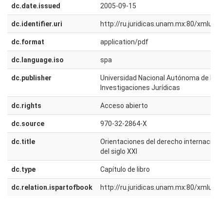
dc.date.issued
2005-09-15
dc.identifier.uri
http://ru.juridicas.unam.mx:80/xmlu
dc.format
application/pdf
dc.language.iso
spa
dc.publisher
Universidad Nacional Autónoma de Méx
Investigaciones Jurídicas
dc.rights
Acceso abierto
dc.source
970-32-2864-X
dc.title
Orientaciones del derecho internacion
del siglo XXI
dc.type
Capítulo de libro
dc.relation.ispartofbook
http://ru.juridicas.unam.mx:80/xmlu