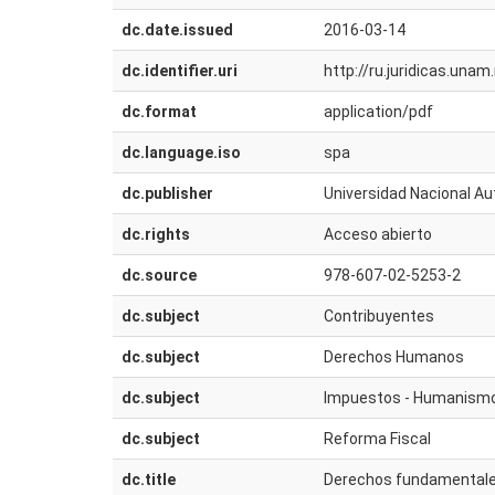
dc.date.issued
2016-03-14
dc.identifier.uri
http://ru.juridicas.un
dc.format
application/pdf
dc.language.iso
spa
dc.publisher
Universidad Nacional Au
dc.rights
Acceso abierto
dc.source
978-607-02-5253-2
dc.subject
Contribuyentes
dc.subject
Derechos Humanos
dc.subject
Impuestos - Humanism
dc.subject
Reforma Fiscal
dc.title
Derechos fundamentales 