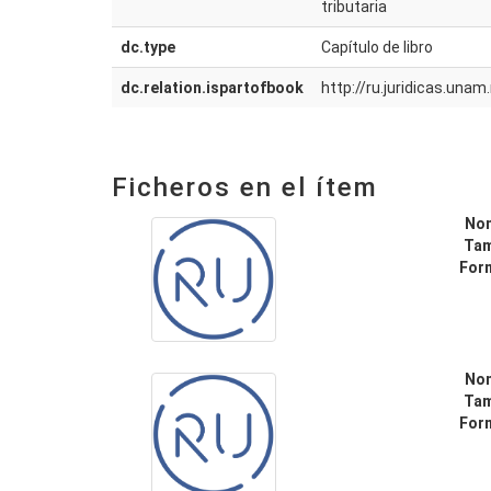
tributaria
dc.type
Capítulo de libro
dc.relation.ispartofbook
http://ru.juridicas.un
Ficheros en el ítem
No
Ta
For
No
Ta
For