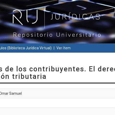
ulos (Biblioteca Jurídica Virtual)
Ver ítem
de los contribuyentes. El der
ón tributaria
 Omar Samuel