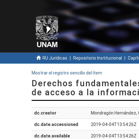
RU Jurídicas
Repositorio Institucional
Capít
Mostrar el registro sencillo del ítem
Derechos fundamentales 
de acceso a la informaci
dc.creator
Mondragón Hernández,
dc.date.accessioned
2019-04-04T13:54:26Z
dc.date.available
2019-04-04T13:54:26Z