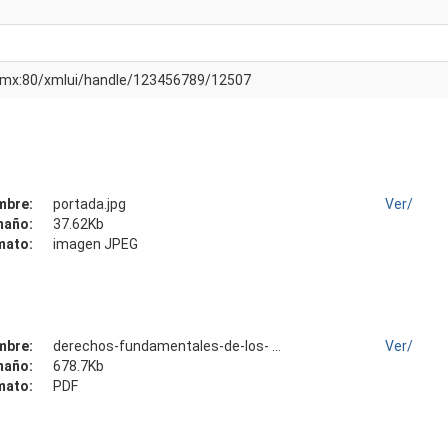
am.mx:80/xmlui/handle/123456789/12507
mbre:
portada.jpg
Ver/
maño:
37.62Kb
mato:
imagen JPEG
mbre:
derechos-fundamentales-de-los- ...
Ver/
maño:
678.7Kb
mato:
PDF