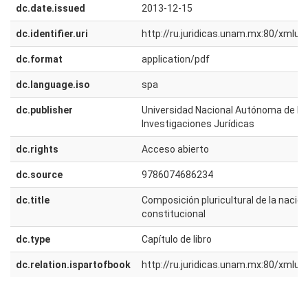
dc.date.issued
2013-12-15
dc.identifier.uri
http://ru.juridicas.unam.mx:80/xmlu
dc.format
application/pdf
dc.language.iso
spa
dc.publisher
Universidad Nacional Autónoma de Méx
Investigaciones Jurídicas
dc.rights
Acceso abierto
dc.source
9786074686234
dc.title
Composición pluricultural de la nació
constitucional
dc.type
Capítulo de libro
dc.relation.ispartofbook
http://ru.juridicas.unam.mx:80/xmlu