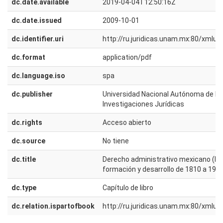
dc.date.available
2019-04-04T12:50:16Z
dc.date.issued
2009-10-01
dc.identifier.uri
http://ru.juridicas.unam.mx:80/xmlu
dc.format
application/pdf
dc.language.iso
spa
dc.publisher
Universidad Nacional Autónoma de Méx
Investigaciones Jurídicas
dc.rights
Acceso abierto
dc.source
No tiene
dc.title
Derecho administrativo mexicano (legis
formación y desarrollo de 1810 a 191
dc.type
Capítulo de libro
dc.relation.ispartofbook
http://ru.juridicas.unam.mx:80/xmlu