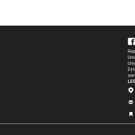
Rep
Uni
Uni
Est
sie
LEG