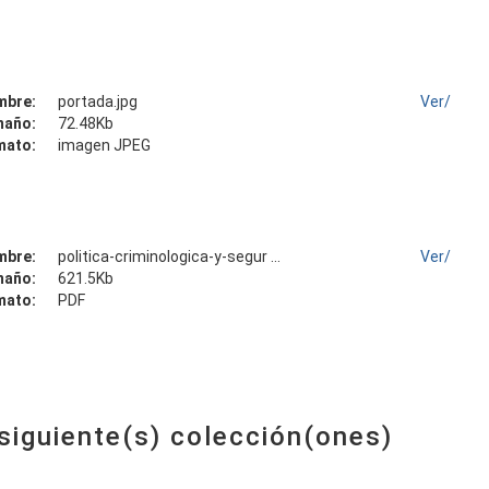
mbre:
portada.jpg
Ver/
maño:
72.48Kb
mato:
imagen JPEG
mbre:
politica-criminologica-y-segur ...
Ver/
maño:
621.5Kb
mato:
PDF
 siguiente(s) colección(ones)