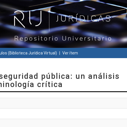
ulos (Biblioteca Jurídica Virtual)
Ver ítem
 seguridad pública: un análisis
minología crítica