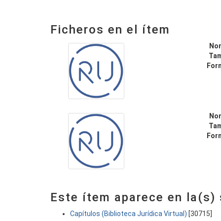
Ficheros en el ítem
No
Ta
For
No
Ta
For
Este ítem aparece en la(s)
Capítulos (Biblioteca Jurídica Virtual)
[30715]