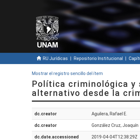
RU Jurídicas
Repositorio Institucional
Capít
Mostrar el registro sencillo del ítem
Política criminológica y
alternativo desde la cri
dc.creator
Aguilera, Rafael E.
dc.creator
González Cruz, Joaquín
dc.date.accessioned
2019-04-04T12:38:29Z