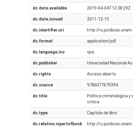
dc.date.available
2019-04-04T12:38:29Z
dc.date.issued
2011-12-15
dc.identifier.uri
http://ru.juridicas.un
dc.format
application/pdf
dc.language.iso
spa
dc.publisher
Universidad Nacional Au
dc.rights
Acceso abierto
dc.source
9786077679394
dc.title
Política criminológica y 
crítica
dc.type
Capítulo de libro
dc.relation.ispartofbook
http://ru.juridicas.un