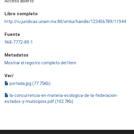
Acceso abierto
Libro completo
http://ru.juridicas.unam.mx:80/xmlui/handle/123456789/11944
Fuente
968-7772-89-1
Metadatos
Mostrar el registro completo del ítem
Ver/
portada.jpg (77.75Kb)
la-concurrencia-en-materia-ecologica-de-la-federacion-
estados-y-municipios.pdf (102.7Kb)