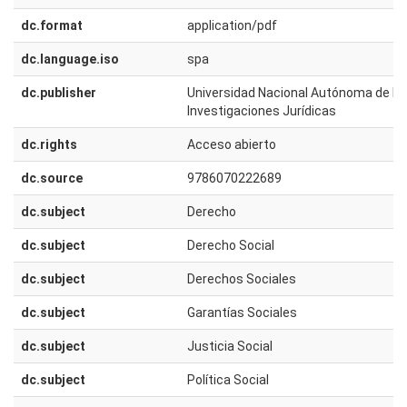
dc.format
application/pdf
dc.language.iso
spa
dc.publisher
Universidad Nacional Autónoma de Méx
Investigaciones Jurídicas
dc.rights
Acceso abierto
dc.source
9786070222689
dc.subject
Derecho
dc.subject
Derecho Social
dc.subject
Derechos Sociales
dc.subject
Garantías Sociales
dc.subject
Justicia Social
dc.subject
Política Social