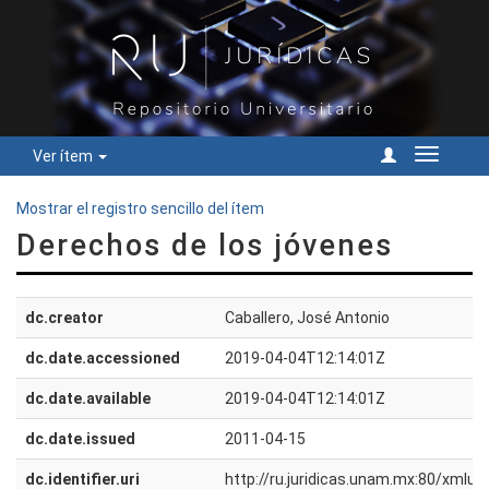
Ver ítem
Cambiar
navegac
Mostrar el registro sencillo del ítem
Derechos de los jóvenes
dc.creator
Caballero, José Antonio
dc.date.accessioned
2019-04-04T12:14:01Z
dc.date.available
2019-04-04T12:14:01Z
dc.date.issued
2011-04-15
dc.identifier.uri
http://ru.juridicas.unam.mx:80/xmlu