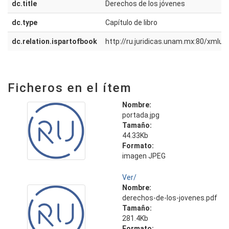
dc.title
Derechos de los jóvenes
dc.type
Capítulo de libro
dc.relation.ispartofbook
http://ru.juridicas.unam.mx:80/xmlu
Ficheros en el ítem
Nombre:
portada.jpg
Tamaño:
44.33Kb
Formato:
imagen JPEG
Ver/
Nombre:
derechos-de-los-jovenes.pdf
Tamaño:
281.4Kb
Formato: