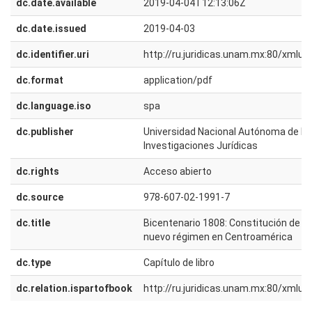
dc.date.available
2019-04-04T12:13:06Z
dc.date.issued
2019-04-03
dc.identifier.uri
http://ru.juridicas.unam.mx:80/xmlu
dc.format
application/pdf
dc.language.iso
spa
dc.publisher
Universidad Nacional Autónoma de Méx
Investigaciones Jurídicas
dc.rights
Acceso abierto
dc.source
978-607-02-1991-7
dc.title
Bicentenario 1808: Constitución de Ba
nuevo régimen en Centroamérica
dc.type
Capítulo de libro
dc.relation.ispartofbook
http://ru.juridicas.unam.mx:80/xmlu