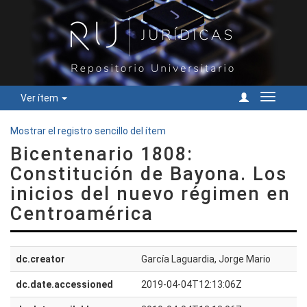
Ver ítem
Cambiar
navegac
Mostrar el registro sencillo del ítem
Bicentenario 1808:
Constitución de Bayona. Los
inicios del nuevo régimen en
Centroamérica
dc.creator
García Laguardia, Jorge Mario
dc.date.accessioned
2019-04-04T12:13:06Z