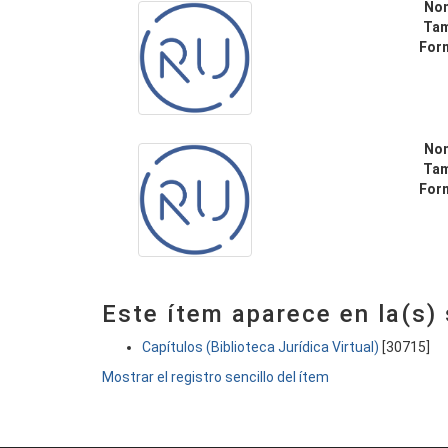
No
Ta
For
No
Ta
For
Este ítem aparece en la(s)
Capítulos (Biblioteca Jurídica Virtual)
[30715]
Mostrar el registro sencillo del ítem