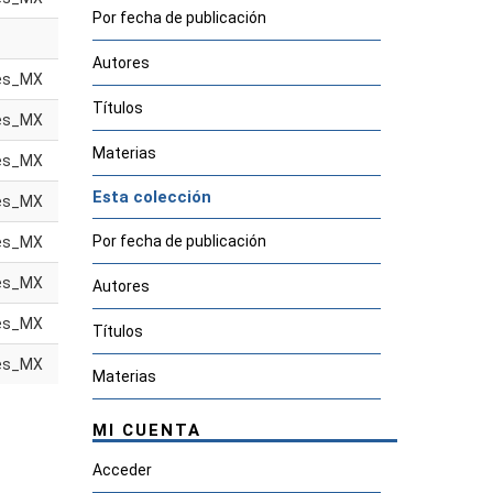
Por fecha de publicación
Autores
es_MX
Títulos
es_MX
Materias
es_MX
Esta colección
es_MX
Por fecha de publicación
es_MX
es_MX
Autores
es_MX
Títulos
es_MX
Materias
MI CUENTA
Acceder