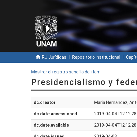
RU Jurídicas
Repositorio Institucional
Capít
Mostrar el registro sencillo del ítem
Presidencialismo y fede
dc.creator
María Hernández, Ant
dc.date.accessioned
2019-04-04T12:12:28
dc.date.available
2019-04-04T12:12:28
dc.date.issued
2019-04-03