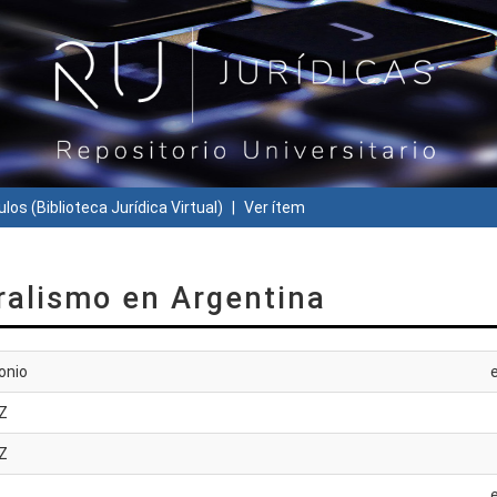
ulos (Biblioteca Jurídica Virtual)
Ver ítem
ralismo en Argentina
onio
Z
Z