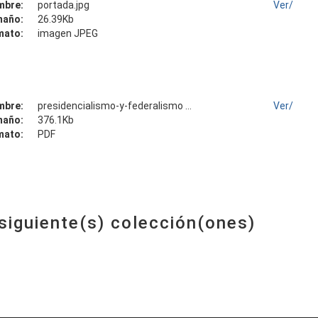
mbre:
portada.jpg
Ver/
maño:
26.39Kb
mato:
imagen JPEG
mbre:
presidencialismo-y-federalismo ...
Ver/
maño:
376.1Kb
mato:
PDF
 siguiente(s) colección(ones)