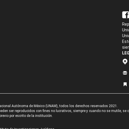
Rep
Uni
Uni
Est
sie
LEG
acional Autónoma de México (UNAM), todos los derechos reservados 2021.
den ser reproducidos con fines no lucrativos, siempre y cuando no se mutile, se cit
revio por escrito de la institución.