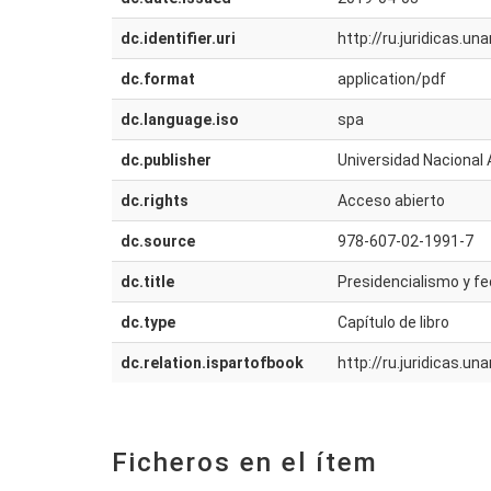
dc.identifier.uri
http://ru.juridicas.
dc.format
application/pdf
dc.language.iso
spa
dc.publisher
Universidad Nacional 
dc.rights
Acceso abierto
dc.source
978-607-02-1991-7
dc.title
Presidencialismo y f
dc.type
Capítulo de libro
dc.relation.ispartofbook
http://ru.juridicas.
Ficheros en el ítem