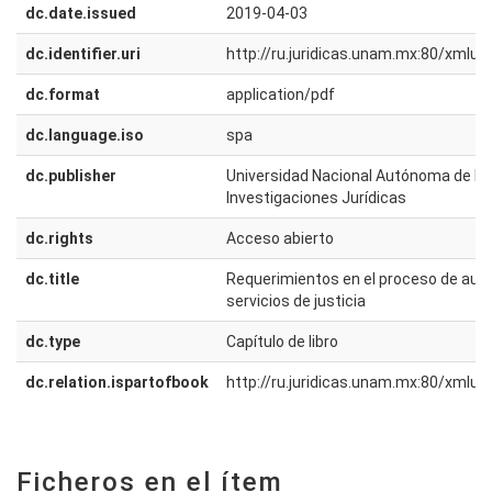
dc.date.issued
2019-04-03
dc.identifier.uri
http://ru.juridicas.unam.mx:80/xmlu
dc.format
application/pdf
dc.language.iso
spa
dc.publisher
Universidad Nacional Autónoma de Méx
Investigaciones Jurídicas
dc.rights
Acceso abierto
dc.title
Requerimientos en el proceso de aut
servicios de justicia
dc.type
Capítulo de libro
dc.relation.ispartofbook
http://ru.juridicas.unam.mx:80/xmlu
Ficheros en el ítem