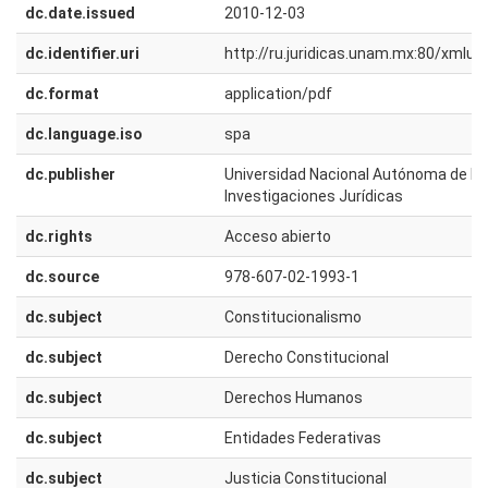
dc.date.issued
2010-12-03
dc.identifier.uri
http://ru.juridicas.unam.mx:80/xmlu
dc.format
application/pdf
dc.language.iso
spa
dc.publisher
Universidad Nacional Autónoma de Méx
Investigaciones Jurídicas
dc.rights
Acceso abierto
dc.source
978-607-02-1993-1
dc.subject
Constitucionalismo
dc.subject
Derecho Constitucional
dc.subject
Derechos Humanos
dc.subject
Entidades Federativas
dc.subject
Justicia Constitucional