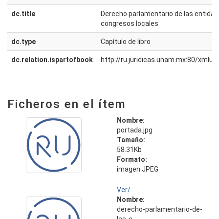
dc.title
Derecho parlamentario de las entidade
congresos locales
dc.type
Capítulo de libro
dc.relation.ispartofbook
http://ru.juridicas.unam.mx:80/xmlu
Ficheros en el ítem
Nombre:
portada.jpg
Tamaño:
58.31Kb
Formato:
imagen JPEG
Ver/
Nombre:
derecho-parlamentario-de-