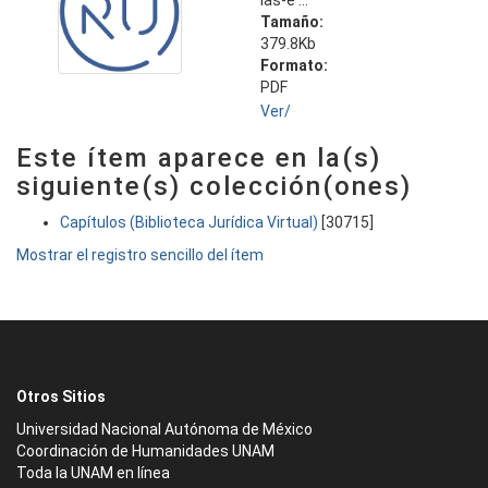
las-e ...
Tamaño:
379.8Kb
Formato:
PDF
Ver/
Este ítem aparece en la(s)
siguiente(s) colección(ones)
Capítulos (Biblioteca Jurídica Virtual)
[30715]
Mostrar el registro sencillo del ítem
Otros Sitios
Universidad Nacional Autónoma de México
Coordinación de Humanidades UNAM
Toda la UNAM en línea