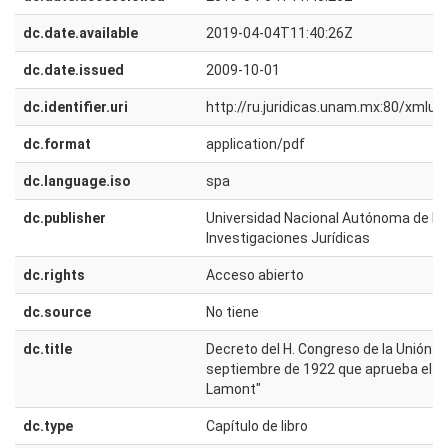
dc.date.available
2019-04-04T11:40:26Z
dc.date.issued
2009-10-01
dc.identifier.uri
http://ru.juridicas.unam.mx:80/xmlu
dc.format
application/pdf
dc.language.iso
spa
dc.publisher
Universidad Nacional Autónoma de Méx
Investigaciones Jurídicas
dc.rights
Acceso abierto
dc.source
No tiene
dc.title
Decreto del H. Congreso de la Unión p
septiembre de 1922 que aprueba el Co
Lamont"
dc.type
Capítulo de libro