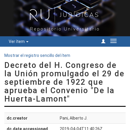
Ver ítem
Cambiar
navegac
Mostrar el registro sencillo del ítem
Decreto del H. Congreso de
la Unión promulgado el 29 de
septiembre de 1922 que
aprueba el Convenio "De la
Huerta-Lamont"
dc.creator
Pani, Alberto J.
dc.date.accessioned
2019-04-04T11:40:26Z