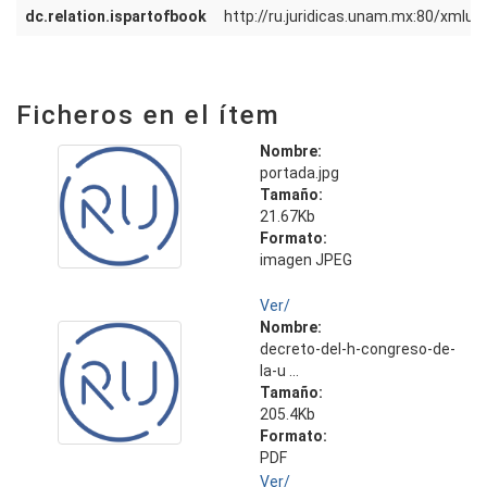
dc.relation.ispartofbook
http://ru.juridicas.unam.mx:80/xmlu
Ficheros en el ítem
Nombre:
portada.jpg
Tamaño:
21.67Kb
Formato:
imagen JPEG
Ver/
Nombre:
decreto-del-h-congreso-de-
la-u ...
Tamaño:
205.4Kb
Formato:
PDF
Ver/