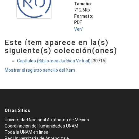
Tamaño:
712.6Kb
Formato:
PDF
Ver/
Este ítem aparece en la(s)
siguiente(s) colección(ones)
Capítulos (Biblioteca Jurídica Virtual)
[30715]
Mostrar el registro sencillo del ítem
Otros Sitios
Universidad Nacional Autónoma de México
Coordinación de Humanidades UNAM
Toda la UNAM en línea
Red Universitaria de Aprendizaje