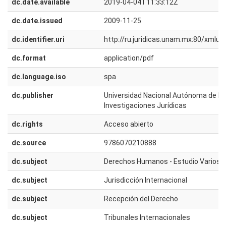
dc.date.available
2019-04-04T11:33:12Z
dc.date.issued
2009-11-25
dc.identifier.uri
http://ru.juridicas.unam.mx:80/xmlu
dc.format
application/pdf
dc.language.iso
spa
dc.publisher
Universidad Nacional Autónoma de Méx
Investigaciones Jurídicas
dc.rights
Acceso abierto
dc.source
9786070210888
dc.subject
Derechos Humanos - Estudio Varios
dc.subject
Jurisdicción Internacional
dc.subject
Recepción del Derecho
dc.subject
Tribunales Internacionales