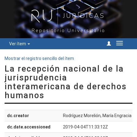
Ver ítem
Cambiar
navegac
Mostrar el registro sencillo del ítem
La recepción nacional de la
jurisprudencia
interamericana de derechos
humanos
dc.creator
Rodríguez Morelión, María Engracia d
dc.date.accessioned
2019-04-04T11:33:12Z