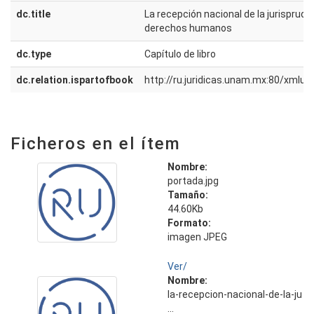
dc.title
La recepción nacional de la jurisprud
derechos humanos
dc.type
Capítulo de libro
dc.relation.ispartofbook
http://ru.juridicas.unam.mx:80/xmlu
Ficheros en el ítem
Nombre:
portada.jpg
Tamaño:
44.60Kb
Formato:
imagen JPEG
Ver/
Nombre:
la-recepcion-nacional-de-la-ju
...