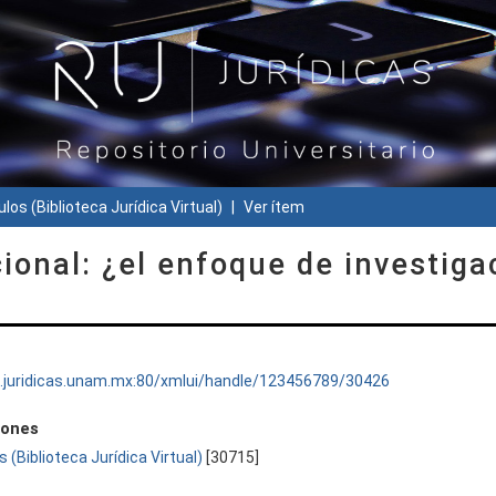
ulos (Biblioteca Jurídica Virtual)
Ver ítem
ional: ¿el enfoque de investiga
ru.juridicas.unam.mx:80/xmlui/handle/123456789/30426
iones
s (Biblioteca Jurídica Virtual)
[30715]