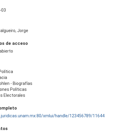
-03
Salgueiro, Jorge
os de acceso
abierto
Política
acia
ohlen - Biografías
iones Políticas
s Electorales
completo
ru.juridicas.unam.mx:80/xmlui/handle/123456789/11644
tos