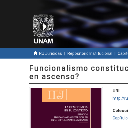
RU Jurídicas
Repositorio Institucional
Capít
Funcionalismo constituc
en ascenso?
URI
http://
Colecc
Capítulo