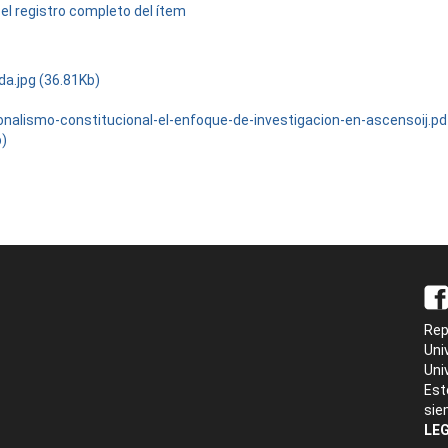
el registro completo del ítem
da.jpg (36.81Kb)
onalismo-constitucional-el-enfoque-de-investigacion-en-ascensoij.pd
b)
Rep
Uni
Uni
Est
sie
LEG