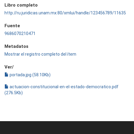
Libro completo
http://ru.juridicas.unam.mx:80/xmlui/handle/123456789/11635
Fuente
9686070210471
Metadatos
Mostrar el registro completo del ítem
Ver/
portada.jpg (58.10Kb)
actuacion-constitucional-en-el-estado-democratico.pdf
(276.5Kb)