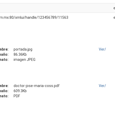
unam.mx:80/xmlui/handle/123456789/11563
mbre:
portada.jpg
Ver/
maño:
86.36Kb
mato:
imagen JPEG
mbre:
doctor-jose-maria-coss.pdf
Ver/
maño:
609.3Kb
mato:
PDF