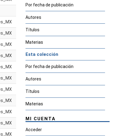
Por fecha de publicación
Autores
es_MX
Títulos
es_MX
Materias
es_MX
Esta colección
es_MX
Por fecha de publicación
es_MX
es_MX
Autores
es_MX
Títulos
es_MX
Materias
es_MX
MI CUENTA
es_MX
Acceder
es_MX