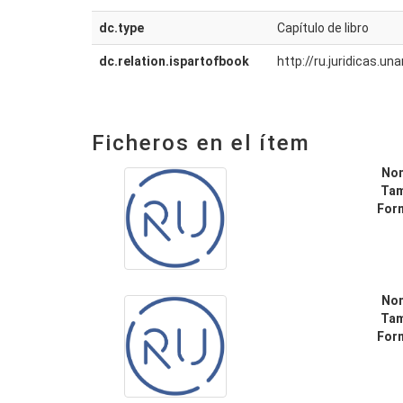
dc.type
Capítulo de libro
dc.relation.ispartofbook
http://ru.juridicas.
Ficheros en el ítem
No
Ta
For
No
Ta
For