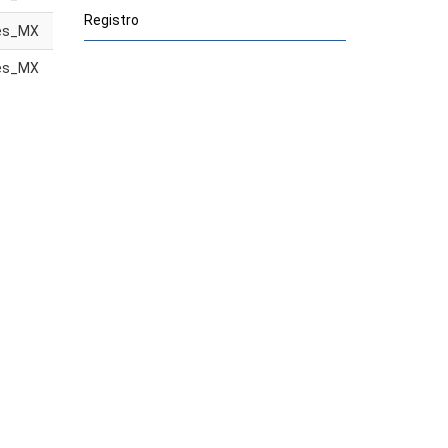
Registro
es_MX
es_MX