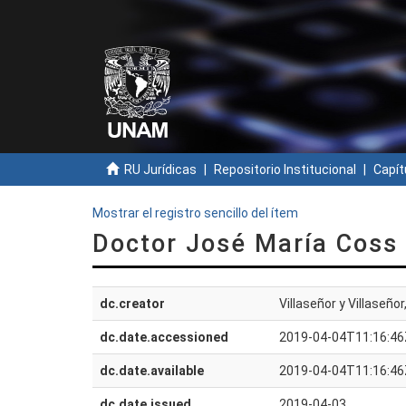
RU Jurídicas
Repositorio Institucional
Capít
Mostrar el registro sencillo del ítem
Doctor José María Coss
dc.creator
Villaseñor y Villaseñor
dc.date.accessioned
2019-04-04T11:16:46
dc.date.available
2019-04-04T11:16:46
dc.date.issued
2019-04-03