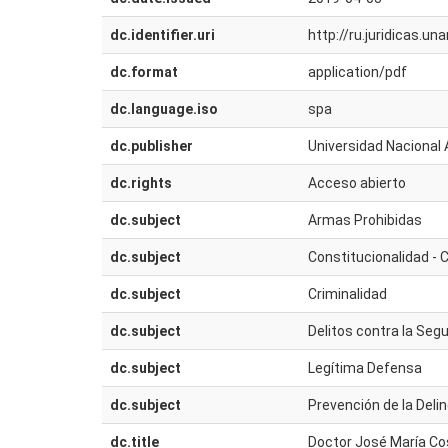
dc.identifier.uri
http://ru.juridicas.
dc.format
application/pdf
dc.language.iso
spa
dc.publisher
Universidad Nacional 
dc.rights
Acceso abierto
dc.subject
Armas Prohibidas
dc.subject
Constitucionalidad - C
dc.subject
Criminalidad
dc.subject
Delitos contra la Seg
dc.subject
Legítima Defensa
dc.subject
Prevención de la Deli
dc.title
Doctor José María Co