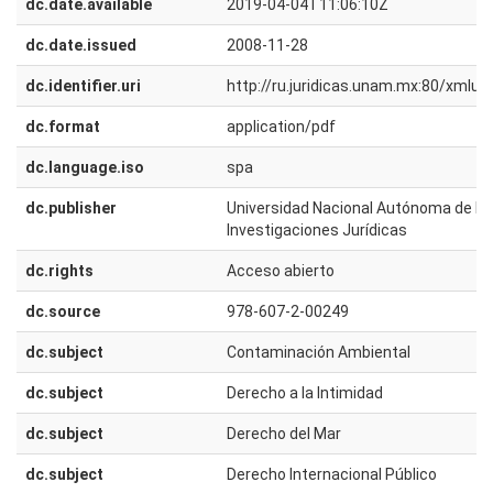
dc.date.available
2019-04-04T11:06:10Z
dc.date.issued
2008-11-28
dc.identifier.uri
http://ru.juridicas.unam.mx:80/xmlu
dc.format
application/pdf
dc.language.iso
spa
dc.publisher
Universidad Nacional Autónoma de Méx
Investigaciones Jurídicas
dc.rights
Acceso abierto
dc.source
978-607-2-00249
dc.subject
Contaminación Ambiental
dc.subject
Derecho a la Intimidad
dc.subject
Derecho del Mar
dc.subject
Derecho Internacional Público