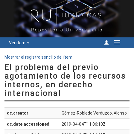
Ver ítem
Cambiar
navegac
Mostrar el registro sencillo del ítem
El problema del previo
agotamiento de los recursos
internos, en derecho
internacional
dc.creator
Gómez-Robledo Verduzco, Alonso
dc.date.accessioned
2019-04-04T11:06:10Z