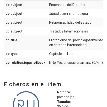
dc.subject
Enseńanza del Derecho
dc.subject
Jurisdicción Internacional
dc.subject
Responsabilidad del Estado
dc.subject
Tratados Internacionales
dc.title
El problema del previo agotamiento de
en derecho internacional
dc.type
Capítulo de libro
dc.relation.ispartofbook
http://ru.juridicas.unam.mx:80/xmlu
Ficheros en el ítem
Nombre:
portada.jpg
Tamaño:
25.67Kb