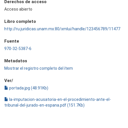
Derechos de acceso
Acceso abierto
Libro completo
http://ru.juridicas.unam.mx:80/xmlui/handle/123456789/11477
Fuente
970-32-5387-6
Metadatos
Mostrar el registro completo del ítem
Ver/
portada.jpg (48.91Kb)
la-imputacion-acusatoria-en-el-procedimiento-ante-el-
tribunal-del-jurado-en-espana.pdf (151.7Kb)