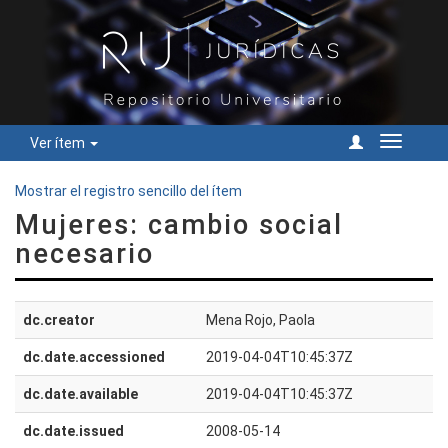
Ver ítem
Cambiar
navegac
Mostrar el registro sencillo del ítem
Mujeres: cambio social
necesario
dc.creator
Mena Rojo, Paola
dc.date.accessioned
2019-04-04T10:45:37Z
dc.date.available
2019-04-04T10:45:37Z
dc.date.issued
2008-05-14