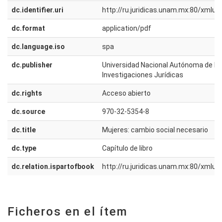
dc.identifier.uri
http://ru.juridicas.unam.mx:80/xmlu
dc.format
application/pdf
dc.language.iso
spa
dc.publisher
Universidad Nacional Autónoma de Méx
Investigaciones Jurídicas
dc.rights
Acceso abierto
dc.source
970-32-5354-8
dc.title
Mujeres: cambio social necesario
dc.type
Capítulo de libro
dc.relation.ispartofbook
http://ru.juridicas.unam.mx:80/xmlu
Ficheros en el ítem