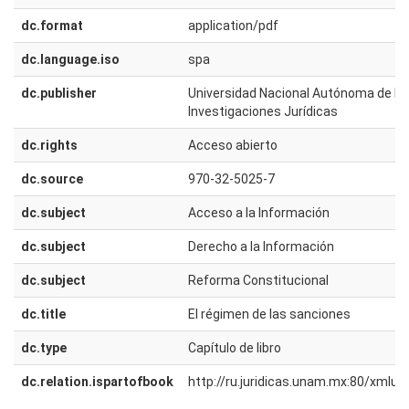
dc.format
application/pdf
dc.language.iso
spa
dc.publisher
Universidad Nacional Autónoma de Méx
Investigaciones Jurídicas
dc.rights
Acceso abierto
dc.source
970-32-5025-7
dc.subject
Acceso a la Información
dc.subject
Derecho a la Información
dc.subject
Reforma Constitucional
dc.title
El régimen de las sanciones
dc.type
Capítulo de libro
dc.relation.ispartofbook
http://ru.juridicas.unam.mx:80/xmlu