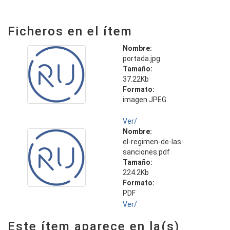
Ficheros en el ítem
Nombre:
portada.jpg
Tamaño:
37.22Kb
Formato:
imagen JPEG
Ver/
Nombre:
el-regimen-de-las-
sanciones.pdf
Tamaño:
224.2Kb
Formato:
PDF
Ver/
Este ítem aparece en la(s)