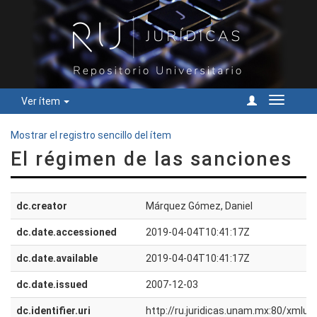
Ver ítem
Cambiar
navegac
Mostrar el registro sencillo del ítem
El régimen de las sanciones
dc.creator
Márquez Gómez, Daniel
dc.date.accessioned
2019-04-04T10:41:17Z
dc.date.available
2019-04-04T10:41:17Z
dc.date.issued
2007-12-03
dc.identifier.uri
http://ru.juridicas.unam.mx:80/xmlu