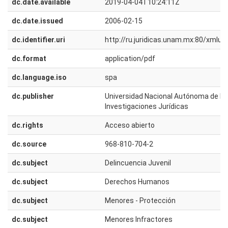
dc.date.available
2019-04-04T10:24:11Z
dc.date.issued
2006-02-15
dc.identifier.uri
http://ru.juridicas.unam.mx:80/xmlu
dc.format
application/pdf
dc.language.iso
spa
dc.publisher
Universidad Nacional Autónoma de Méx
Investigaciones Jurídicas
dc.rights
Acceso abierto
dc.source
968-810-704-2
dc.subject
Delincuencia Juvenil
dc.subject
Derechos Humanos
dc.subject
Menores - Protección
dc.subject
Menores Infractores