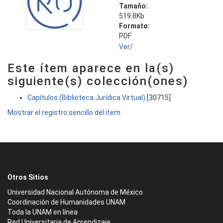
Tamaño:
519.8Kb
Formato:
PDF
Ver/
Este ítem aparece en la(s)
siguiente(s) colección(ones)
Capítulos (Biblioteca Jurídica Virtual)
[30715]
Mostrar el registro sencillo del ítem
Otros Sitios
Universidad Nacional Autónoma de México
Coordinación de Humanidades UNAM
Toda la UNAM en línea
Red Universitaria de Aprendizaje