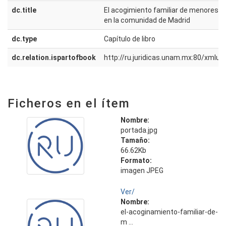
dc.title
El acogimiento familiar de menores c
en la comunidad de Madrid
dc.type
Capítulo de libro
dc.relation.ispartofbook
http://ru.juridicas.unam.mx:80/xmlu
Ficheros en el ítem
Nombre:
portada.jpg
Tamaño:
66.62Kb
Formato:
imagen JPEG
Ver/
Nombre:
el-acoginamiento-familiar-de-
m ...