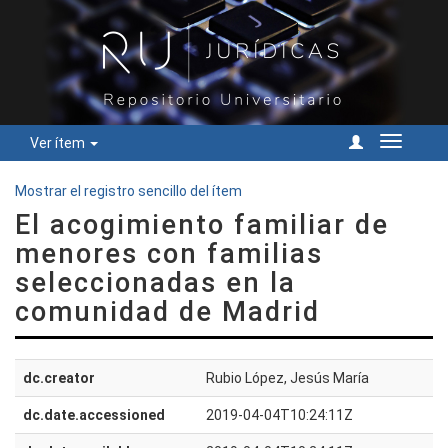
Ver ítem
Cambiar
navegac
Mostrar el registro sencillo del ítem
El acogimiento familiar de
menores con familias
seleccionadas en la
comunidad de Madrid
dc.creator
Rubio López, Jesús María
dc.date.accessioned
2019-04-04T10:24:11Z