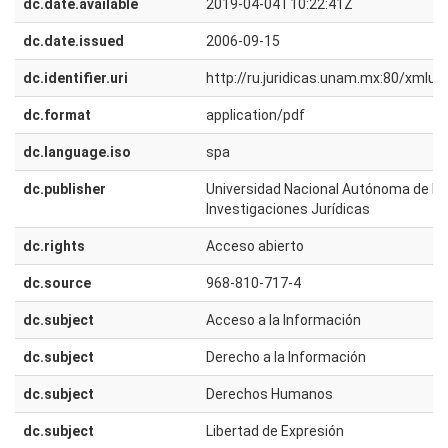
dc.date.available
2019-04-04T10:22:41Z
dc.date.issued
2006-09-15
dc.identifier.uri
http://ru.juridicas.unam.mx:80/xmlu
dc.format
application/pdf
dc.language.iso
spa
dc.publisher
Universidad Nacional Autónoma de Méx
Investigaciones Jurídicas
dc.rights
Acceso abierto
dc.source
968-810-717-4
dc.subject
Acceso a la Información
dc.subject
Derecho a la Información
dc.subject
Derechos Humanos
dc.subject
Libertad de Expresión