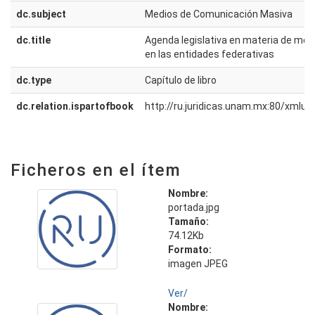
dc.subject
Medios de Comunicación Masiva
dc.title
Agenda legislativa en materia de med
en las entidades federativas
dc.type
Capítulo de libro
dc.relation.ispartofbook
http://ru.juridicas.unam.mx:80/xmlu
Ficheros en el ítem
Nombre:
portada.jpg
Tamaño:
74.12Kb
Formato:
imagen JPEG
Ver/
Nombre: