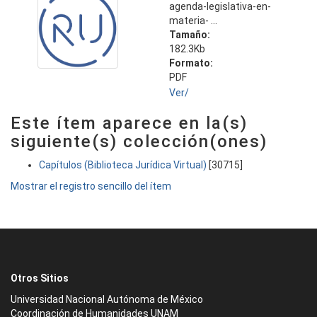
agenda-legislativa-en-
materia- ...
Tamaño:
182.3Kb
Formato:
PDF
Ver/
Este ítem aparece en la(s)
siguiente(s) colección(ones)
Capítulos (Biblioteca Jurídica Virtual)
[30715]
Mostrar el registro sencillo del ítem
Otros Sitios
Universidad Nacional Autónoma de México
Coordinación de Humanidades UNAM