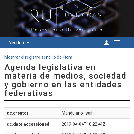
Ver ítem
Cambiar
navegac
Mostrar el registro sencillo del ítem
Agenda legislativa en
materia de medios, sociedad
y gobierno en las entidades
federativas
dc.creator
Mandujano, Isaín
dc.date.accessioned
2019-04-04T10:22:41Z