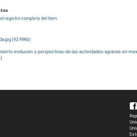
tos
el registro completo del ítem
da.jpg (92.99Kb)
miento-evolucion-y-perspectivas-de-las-autoridades-agrarias-en-mex
b)
Rep
Uni
Uni
Est