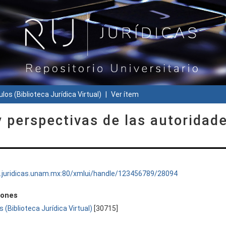
ulos (Biblioteca Jurídica Virtual)
Ver ítem
y perspectivas de las autoridad
ru.juridicas.unam.mx:80/xmlui/handle/123456789/28094
iones
s (Biblioteca Jurídica Virtual)
[30715]