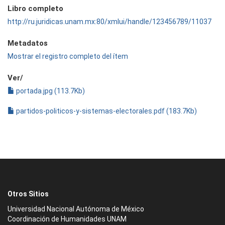
Libro completo
http://ru.juridicas.unam.mx:80/xmlui/handle/123456789/11037
Metadatos
Mostrar el registro completo del ítem
Ver/
portada.jpg (113.7Kb)
partidos-politicos-y-sistemas-electorales.pdf (183.7Kb)
Otros Sitios
Universidad Nacional Autónoma de México
Coordinación de Humanidades UNAM