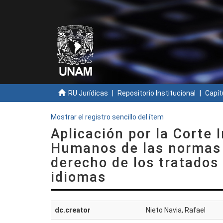
RU Jurídicas
Repositorio Institucional
Capít
Mostrar el registro sencillo del ítem
Aplicación por la Corte
Humanos de las normas 
derecho de los tratados
idiomas
dc.creator
Nieto Navia, Rafael