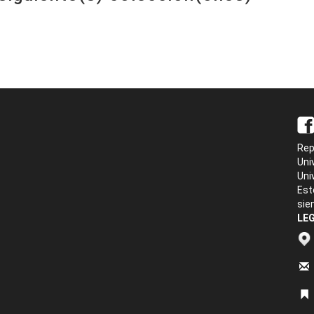
Rep
Uni
Uni
Est
sie
LEG