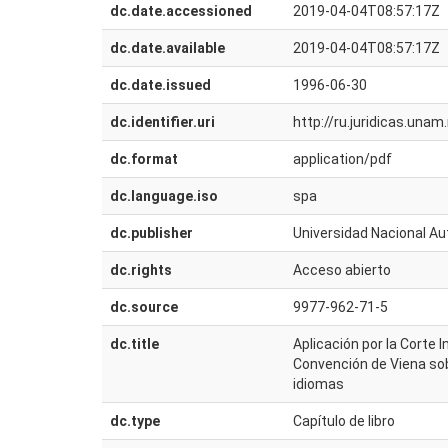
dc.date.accessioned
2019-04-04T08:57:17Z
dc.date.available
2019-04-04T08:57:17Z
dc.date.issued
1996-06-30
dc.identifier.uri
http://ru.juridicas.un
dc.format
application/pdf
dc.language.iso
spa
dc.publisher
Universidad Nacional Au
dc.rights
Acceso abierto
dc.source
9977-962-71-5
dc.title
Aplicación por la Corte
Convención de Viena sob
idiomas
dc.type
Capítulo de libro