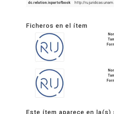
dc.relation.ispartofbook
http://ru.juridicas.un
Ficheros en el ítem
No
Ta
For
No
Ta
For
Este ítem aparece en la(s)