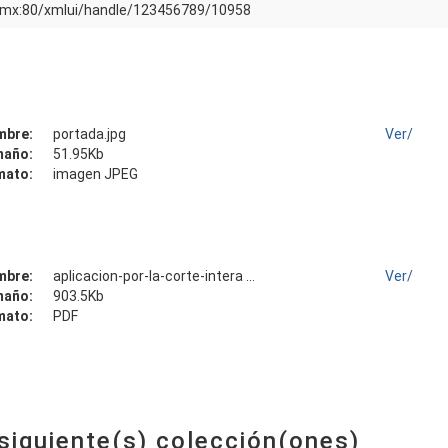
am.mx:80/xmlui/handle/123456789/10958
mbre:
portada.jpg
Ver/
maño:
51.95Kb
mato:
imagen JPEG
mbre:
aplicacion-por-la-corte-intera ...
Ver/
maño:
903.5Kb
mato:
PDF
 siguiente(s) colección(ones)