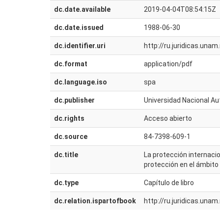
dc.date.available
2019-04-04T08:54:15Z
dc.date.issued
1988-06-30
dc.identifier.uri
http://ru.juridicas.un
dc.format
application/pdf
dc.language.iso
spa
dc.publisher
Universidad Nacional Au
dc.rights
Acceso abierto
dc.source
84-7398-609-1
dc.title
La protección internaci
protección en el ámbito
dc.type
Capítulo de libro
dc.relation.ispartofbook
http://ru.juridicas.un