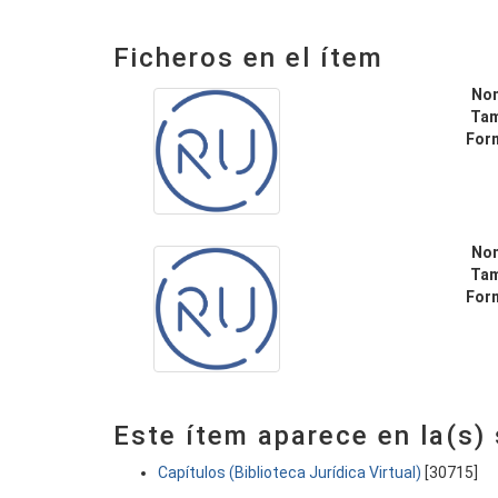
Ficheros en el ítem
No
Ta
For
No
Ta
For
Este ítem aparece en la(s)
Capítulos (Biblioteca Jurídica Virtual)
[30715]