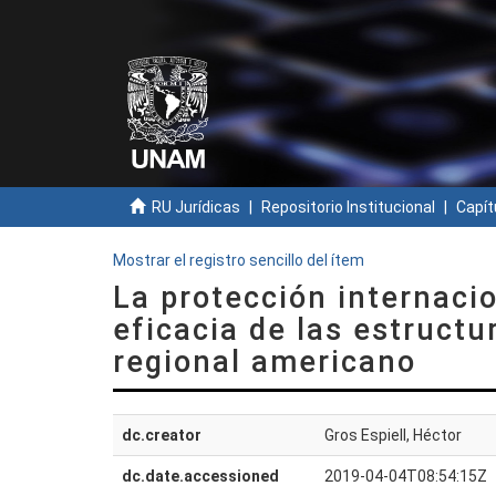
RU Jurídicas
Repositorio Institucional
Capít
Mostrar el registro sencillo del ítem
La protección internaci
eficacia de las estructu
regional americano
dc.creator
Gros Espiell, Héctor
dc.date.accessioned
2019-04-04T08:54:15Z