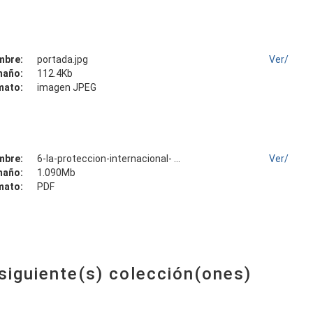
mbre:
portada.jpg
Ver/
maño:
112.4Kb
mato:
imagen JPEG
mbre:
6-la-proteccion-internacional- ...
Ver/
maño:
1.090Mb
mato:
PDF
 siguiente(s) colección(ones)