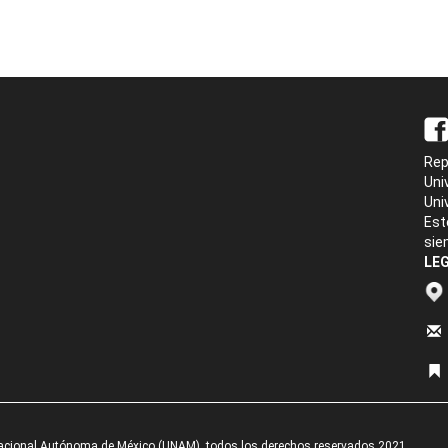
Rep
Uni
Uni
Est
sie
LEG
acional Autónoma de México (UNAM), todos los derechos reservados 2021.