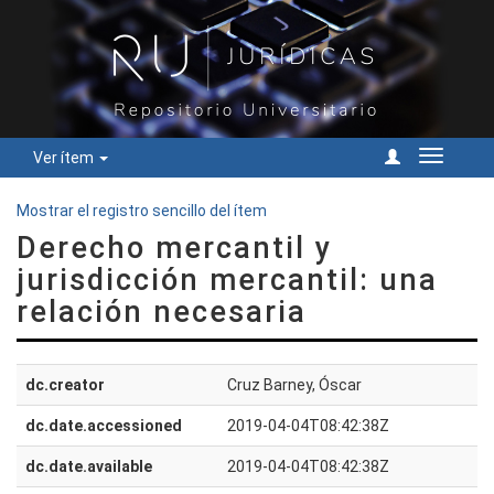
Ver ítem
Cambiar
navegac
Mostrar el registro sencillo del ítem
Derecho mercantil y
jurisdicción mercantil: una
relación necesaria
dc.creator
Cruz Barney, Óscar
dc.date.accessioned
2019-04-04T08:42:38Z
dc.date.available
2019-04-04T08:42:38Z