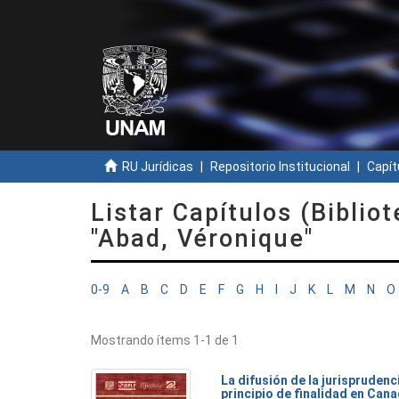
RU Jurídicas
Repositorio Institucional
Capít
Listar Capítulos (Bibliot
"Abad, Véronique"
0-9
A
B
C
D
E
F
G
H
I
J
K
L
M
N
O
Mostrando ítems 1-1 de 1
La difusión de la jurisprudenci
principio de finalidad en Can