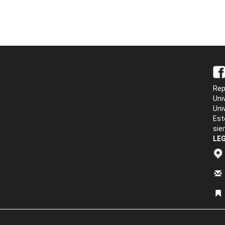
Rep
Uni
Uni
Est
sie
LEG