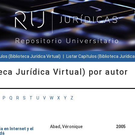
ulos (Biblioteca Jurídica Virtual)
Listar Capítulos (Biblioteca Jurídica
eca Jurídica Virtual) por autor
P
Q
R
S
T
U
V
W
X
Y
Z
Abad, Véronique
2005
a en Internet y el
adá