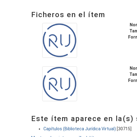
Ficheros en el ítem
No
Ta
For
No
Ta
For
Este ítem aparece en la(s)
Capítulos (Biblioteca Jurídica Virtual)
[30715]