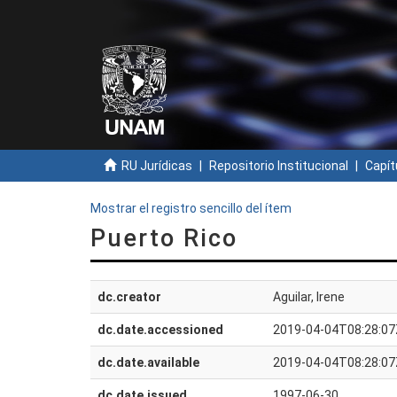
RU Jurídicas
Repositorio Institucional
Capít
Mostrar el registro sencillo del ítem
Puerto Rico
dc.creator
Aguilar, Irene
dc.date.accessioned
2019-04-04T08:28:07
dc.date.available
2019-04-04T08:28:07
dc.date.issued
1997-06-30