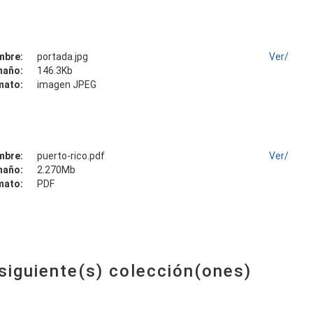
mbre:
portada.jpg
Ver/
maño:
146.3Kb
mato:
imagen JPEG
mbre:
puerto-rico.pdf
Ver/
maño:
2.270Mb
mato:
PDF
 siguiente(s) colección(ones)