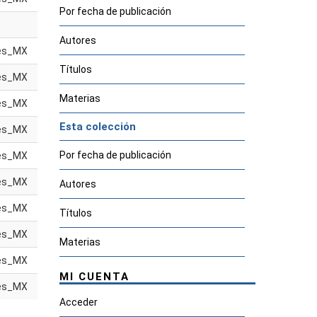
Por fecha de publicación
Autores
es_MX
Títulos
es_MX
Materias
es_MX
Esta colección
es_MX
Por fecha de publicación
es_MX
es_MX
Autores
es_MX
Títulos
es_MX
Materias
es_MX
MI CUENTA
es_MX
Acceder