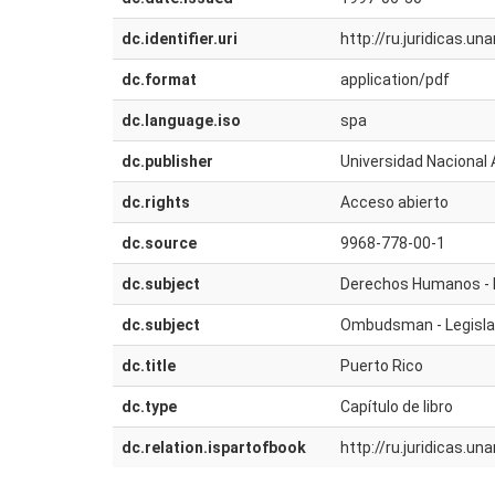
dc.identifier.uri
http://ru.juridicas.
dc.format
application/pdf
dc.language.iso
spa
dc.publisher
Universidad Nacional 
dc.rights
Acceso abierto
dc.source
9968-778-00-1
dc.subject
Derechos Humanos - 
dc.subject
Ombudsman - Legislac
dc.title
Puerto Rico
dc.type
Capítulo de libro
dc.relation.ispartofbook
http://ru.juridicas.