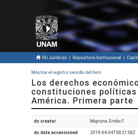
RU Jurídicas
Repositorio Institucional
Capít
Mostrar el registro sencillo del ítem
Los derechos económicos
constituciones políticas
América. Primera parte
dc.creator
Mignone, Emilio F.
dc.date.accessioned
2019-04-04T08:21:08Z