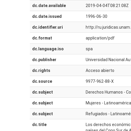
dc.date.available
2019-04-04T08:21:08Z
dc.date.issued
1996-06-30
dc.identifier.uri
http://ru.juridicas.un
dc.format
application/pdf
dc.language.iso
spa
dc.publisher
Universidad Nacional Au
dc.rights
Acceso abierto
dc.source
9977-962-88-X
dc.subject
Derechos Humanos - Con
dc.subject
Mujeres - Latinoaméric
dc.subject
Refugiados - Latinoamé
dc.title
Los derechos económicos
países del Cono Sur de 