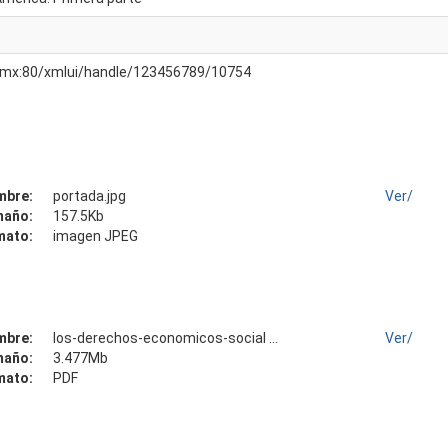
am.mx:80/xmlui/handle/123456789/10754
mbre:
portada.jpg
Ver/
maño:
157.5Kb
mato:
imagen JPEG
mbre:
los-derechos-economicos-social ...
Ver/
maño:
3.477Mb
mato:
PDF