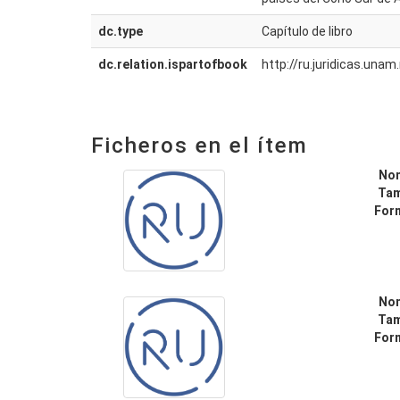
dc.type
Capítulo de libro
dc.relation.ispartofbook
http://ru.juridicas.un
Ficheros en el ítem
No
Ta
For
No
Ta
For