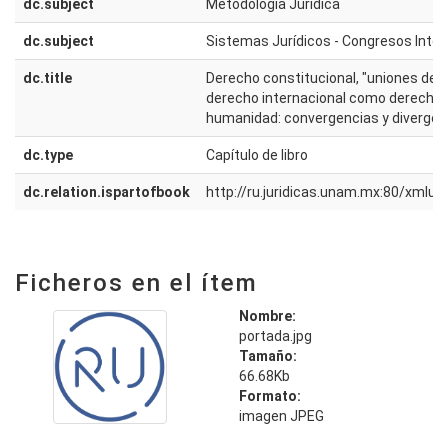
dc.subject
Metodología Jurídica
dc.subject
Sistemas Jurídicos - Congresos Inter
dc.title
Derecho constitucional, "uniones de E
derecho internacional como derecho u
humanidad: convergencias y divergen
dc.type
Capítulo de libro
dc.relation.ispartofbook
http://ru.juridicas.unam.mx:80/xmlu
Ficheros en el ítem
Nombre:
portada.jpg
Tamaño:
66.68Kb
Formato:
imagen JPEG