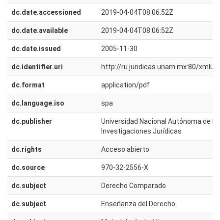
dc.date.accessioned
2019-04-04T08:06:52Z
dc.date.available
2019-04-04T08:06:52Z
dc.date.issued
2005-11-30
dc.identifier.uri
http://ru.juridicas.unam.mx:80/xmlu
dc.format
application/pdf
dc.language.iso
spa
dc.publisher
Universidad Nacional Autónoma de Méx
Investigaciones Jurídicas
dc.rights
Acceso abierto
dc.source
970-32-2556-X
dc.subject
Derecho Comparado
dc.subject
Enseńanza del Derecho