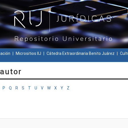
gación
Micrositios IIJ
Cátedra Extraordinaria Benito Juárez
Cult
 autor
P
Q
R
S
T
U
V
W
X
Y
Z