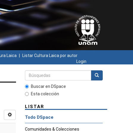
ura Laica
Listar Cultura Laica por autor
Login
Buscar en DSpace
Esta colección
LISTAR
Todo DSpace
Comunidades & Colecciones