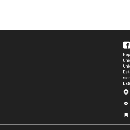
Rep
Uni
Uni
Est
sie
LEG