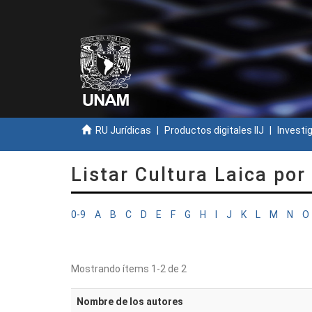
RU Jurídicas
Productos digitales IIJ
Investi
Listar Cultura Laica por
0-9
A
B
C
D
E
F
G
H
I
J
K
L
M
N
O
Mostrando ítems 1-2 de 2
Nombre de los autores