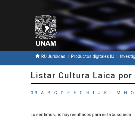
RU Jurídicas
Productos digitales IIJ
Investi
Listar Cultura Laica por
0-9
A
B
C
D
E
F
G
H
I
J
K
L
M
N
O
Lo sentimos, no hay resultados para esta búsqueda.