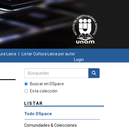
ura Laica
Listar Cultura Laica por autor
Login
Buscar en DSpace
Esta colección
LISTAR
Todo DSpace
Comunidades & Colecciones