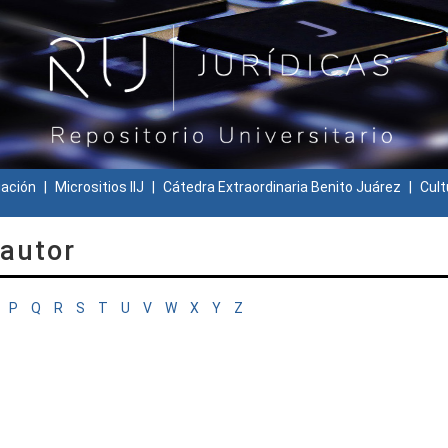
gación
Micrositios IIJ
Cátedra Extraordinaria Benito Juárez
Cult
 autor
P
Q
R
S
T
U
V
W
X
Y
Z