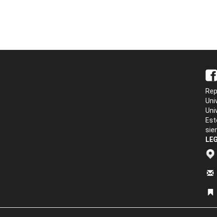
Rep
Uni
Uni
Est
sie
LEG