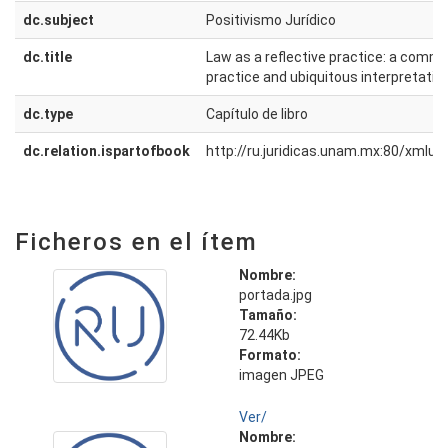
dc.subject
Positivismo Jurídico
dc.title
Law as a reflective practice: a comme
practice and ubiquitous interpretatio
dc.type
Capítulo de libro
dc.relation.ispartofbook
http://ru.juridicas.unam.mx:80/xmlu
Ficheros en el ítem
Nombre:
portada.jpg
Tamaño:
72.44Kb
Formato:
imagen JPEG
Ver/
Nombre: