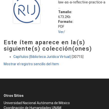
law-as-a-reflective-practice-a
...
Tamaño:
673.2Kb
Formato:
PDF
Ver/
Este ítem aparece en la(s)
siguiente(s) colección(ones)
Capítulos (Biblioteca Jurídica Virtual)
[30715]
Mostrar el registro sencillo del ítem
Otros Sitios
Universidad Nacional Autónoma de México
Coordinación de Humanidades UNAM