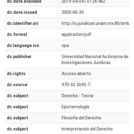
dc.date.available
2019-04-04T07:26:48Z
dc.date.issued
2005-06-30
dc.identifier.uri
http://ru.juridicas.unam.mx:80/xmlu
dc.format
application/pdf
dc.language.iso
spa
dc.publisher
Universidad Nacional Autónoma de Méx
Investigaciones Jurídicas
dc.rights
Acceso abierto
dc.source
970-32-2695-7
dc.subject
Derecho - Teoría
dc.subject
Epistemología
dc.subject
Filosofía del Derecho
dc.subject
Interpretación del Derecho