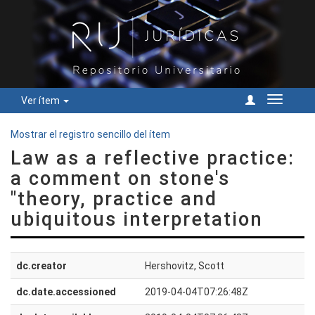
Ver ítem
Cambiar
navegac
Mostrar el registro sencillo del ítem
Law as a reflective practice:
a comment on stone's
"theory, practice and
ubiquitous interpretation
dc.creator
Hershovitz, Scott
dc.date.accessioned
2019-04-04T07:26:48Z