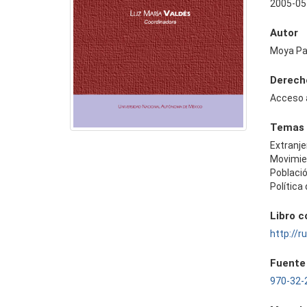
2005-05
Autor
Moya Pa
Derech
Acceso 
Temas
Extranje
Movimie
Poblaci
Política
Libro 
http://
Fuente
970-32-