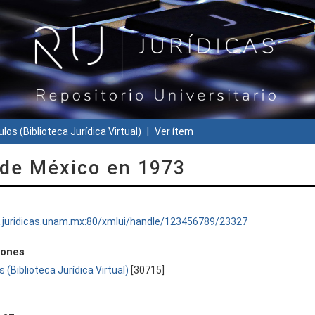
ulos (Biblioteca Jurídica Virtual)
Ver ítem
 de México en 1973
ru.juridicas.unam.mx:80/xmlui/handle/123456789/23327
iones
s (Biblioteca Jurídica Virtual)
[30715]