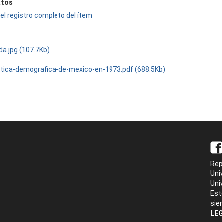
tos
el registro completo del ítem
da.jpg (107.7Kb)
litica-demografica-de-mexico-en-1973.pdf (688.5Kb)
Rep
Uni
Uni
Est
sie
LEG