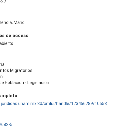
-27
lencia, Mario
os de acceso
abierto
ría
ntos Migratorios
ón
 de Población - Legislación
completo
ru.juridicas.unam.mx:80/xmlui/handle/123456789/10558
2682-5