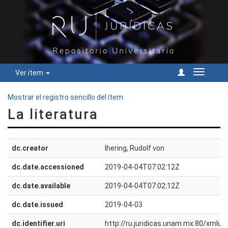
Ver ítem
Cambiar
navegac
Mostrar el registro sencillo del ítem
La literatura
dc.creator
Ihering, Rudolf von
dc.date.accessioned
2019-04-04T07:02:12Z
dc.date.available
2019-04-04T07:02:12Z
dc.date.issued
2019-04-03
dc.identifier.uri
http://ru.juridicas.unam.mx:80/xmlu