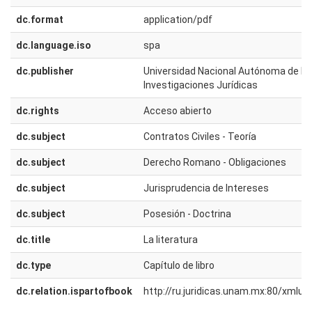
dc.format
application/pdf
dc.language.iso
spa
dc.publisher
Universidad Nacional Autónoma de Méx
Investigaciones Jurídicas
dc.rights
Acceso abierto
dc.subject
Contratos Civiles - Teoría
dc.subject
Derecho Romano - Obligaciones
dc.subject
Jurisprudencia de Intereses
dc.subject
Posesión - Doctrina
dc.title
La literatura
dc.type
Capítulo de libro
dc.relation.ispartofbook
http://ru.juridicas.unam.mx:80/xmlu