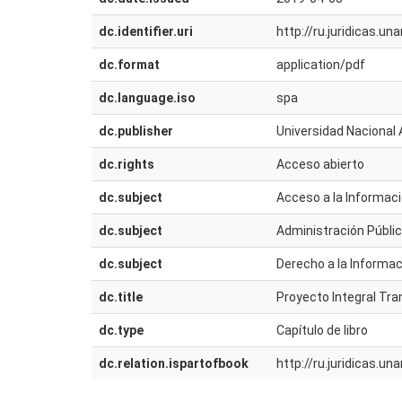
dc.identifier.uri
http://ru.juridicas.
dc.format
application/pdf
dc.language.iso
spa
dc.publisher
Universidad Nacional 
dc.rights
Acceso abierto
dc.subject
Acceso a la Informac
dc.subject
Administración Públi
dc.subject
Derecho a la Informac
dc.title
Proyecto Integral Tr
dc.type
Capítulo de libro
dc.relation.ispartofbook
http://ru.juridicas.