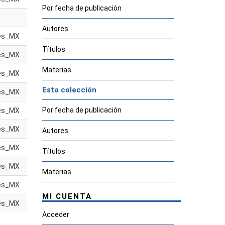
Por fecha de publicación
Autores
es_MX
Títulos
es_MX
Materias
es_MX
Esta colección
es_MX
Por fecha de publicación
es_MX
es_MX
Autores
es_MX
Títulos
es_MX
Materias
es_MX
MI CUENTA
es_MX
Acceder