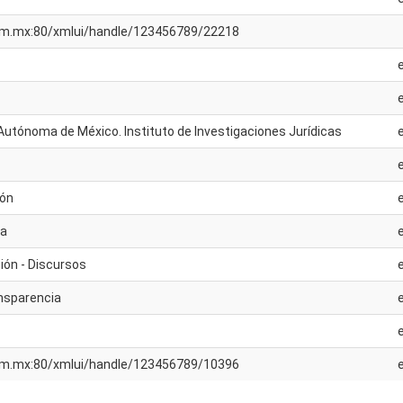
unam.mx:80/xmlui/handle/123456789/22218
Autónoma de México. Instituto de Investigaciones Jurídicas
ión
ca
ión - Discursos
ansparencia
unam.mx:80/xmlui/handle/123456789/10396