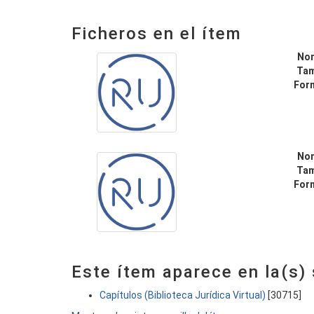
Ficheros en el ítem
No
Ta
For
No
Ta
For
Este ítem aparece en la(s)
Capítulos (Biblioteca Jurídica Virtual)
[30715]