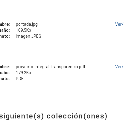
mbre:
portada.jpg
Ver/
maño:
109.5Kb
mato:
imagen JPEG
mbre:
proyecto-integral-transparencia.pdf
Ver/
maño:
179.2Kb
mato:
PDF
 siguiente(s) colección(ones)