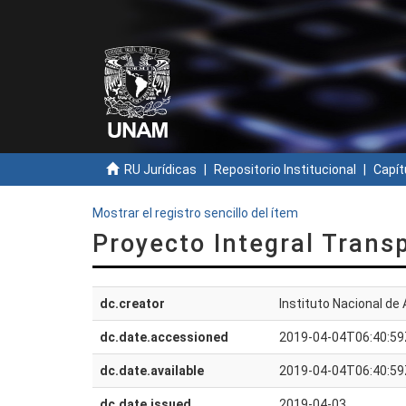
RU Jurídicas
Repositorio Institucional
Capít
Mostrar el registro sencillo del ítem
Proyecto Integral Trans
dc.creator
Instituto Nacional de
dc.date.accessioned
2019-04-04T06:40:59
dc.date.available
2019-04-04T06:40:59
dc.date.issued
2019-04-03