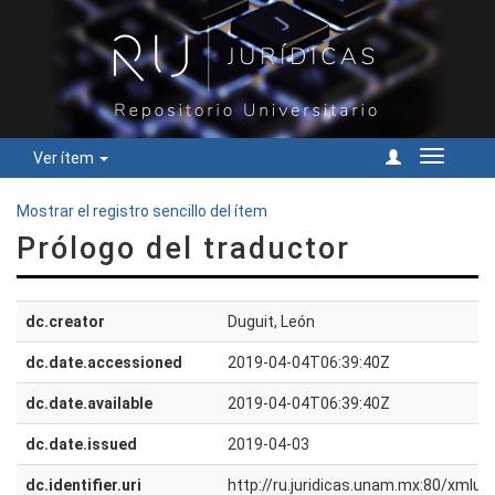
Ver ítem
Cambiar
navegac
Mostrar el registro sencillo del ítem
Prólogo del traductor
dc.creator
Duguit, León
dc.date.accessioned
2019-04-04T06:39:40Z
dc.date.available
2019-04-04T06:39:40Z
dc.date.issued
2019-04-03
dc.identifier.uri
http://ru.juridicas.unam.mx:80/xmlu