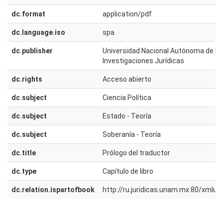
dc.format
application/pdf
dc.language.iso
spa
dc.publisher
Universidad Nacional Autónoma de Méx
Investigaciones Jurídicas
dc.rights
Acceso abierto
dc.subject
Ciencia Política
dc.subject
Estado - Teoría
dc.subject
Soberanía - Teoría
dc.title
Prólogo del traductor
dc.type
Capítulo de libro
dc.relation.ispartofbook
http://ru.juridicas.unam.mx:80/xmlu