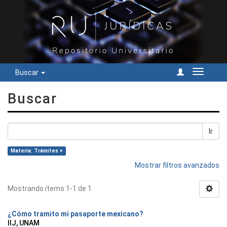
Buscar
Cambiar
navegac
Buscar
Ir
Materia: Trámites ×
Mostrar filtros avanzados
Mostrando ítems 1-1 de 1
¿Cómo tramito mi pasaporte mexicano?
IIJ, UNAM