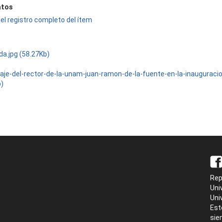
tos
el registro completo del ítem
da.jpg (58.27Kb)
je-del-rector-de-la-unam-juan-ramon-de-la-fuente-en-la-inauguraci
b)
Rep
Uni
Uni
Est
sie