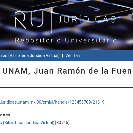
ulos (Biblioteca Jurídica Virtual)
Ver ítem
la UNAM, Juan Ramón de la Fuen
ru.juridicas.unam.mx:80/xmlui/handle/123456789/21619
iones
s (Biblioteca Jurídica Virtual)
[30715]