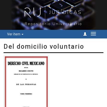
Ver ítem
Cambiar
navegac
Del domicilio voluntario