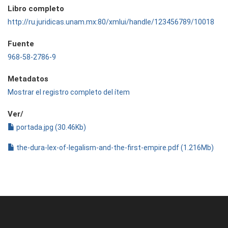
Libro completo
http://ru.juridicas.unam.mx:80/xmlui/handle/123456789/10018
Fuente
968-58-2786-9
Metadatos
Mostrar el registro completo del ítem
Ver/
portada.jpg (30.46Kb)
the-dura-lex-of-legalism-and-the-first-empire.pdf (1.216Mb)