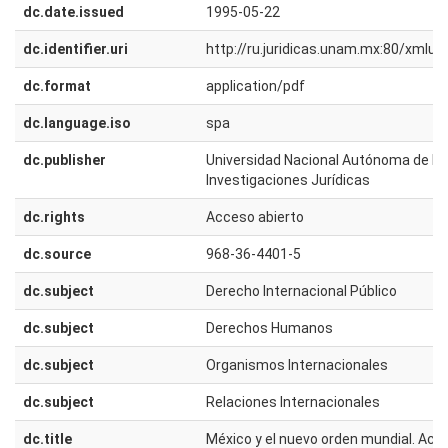
dc.date.issued
1995-05-22
dc.identifier.uri
http://ru.juridicas.unam.mx:80/xmlu
dc.format
application/pdf
dc.language.iso
spa
dc.publisher
Universidad Nacional Autónoma de Méx
Investigaciones Jurídicas
dc.rights
Acceso abierto
dc.source
968-36-4401-5
dc.subject
Derecho Internacional Público
dc.subject
Derechos Humanos
dc.subject
Organismos Internacionales
dc.subject
Relaciones Internacionales
dc.title
México y el nuevo orden mundial. Actu