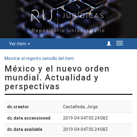
Ver ítem
Cambiar
navegac
Mostrar el registro sencillo del ítem
México y el nuevo orden
mundial. Actualidad y
perspectivas
dc.creator
Castañeda, Jorge
dc.date.accessioned
2019-04-04T05:24:08Z
dc.date.available
2019-04-04T05:24:08Z