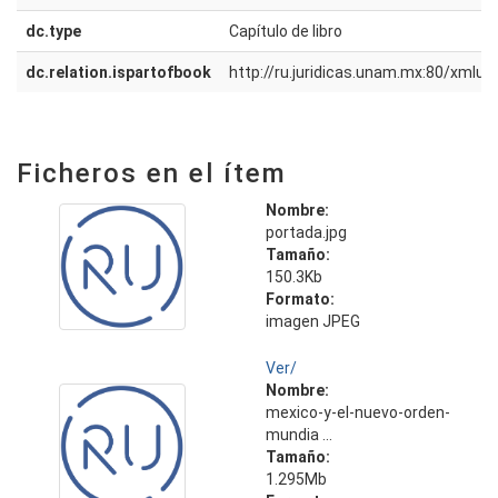
dc.type
Capítulo de libro
dc.relation.ispartofbook
http://ru.juridicas.unam.mx:80/xmlu
Ficheros en el ítem
Nombre:
portada.jpg
Tamaño:
150.3Kb
Formato:
imagen JPEG
Ver/
Nombre:
mexico-y-el-nuevo-orden-
mundia ...
Tamaño:
1.295Mb