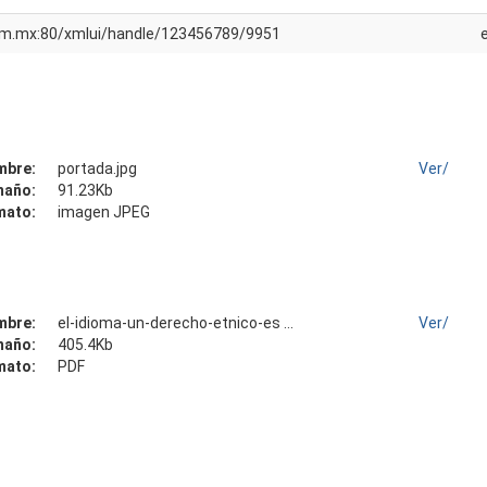
unam.mx:80/xmlui/handle/123456789/9951
mbre:
portada.jpg
Ver/
maño:
91.23Kb
mato:
imagen JPEG
mbre:
el-idioma-un-derecho-etnico-es ...
Ver/
maño:
405.4Kb
mato:
PDF