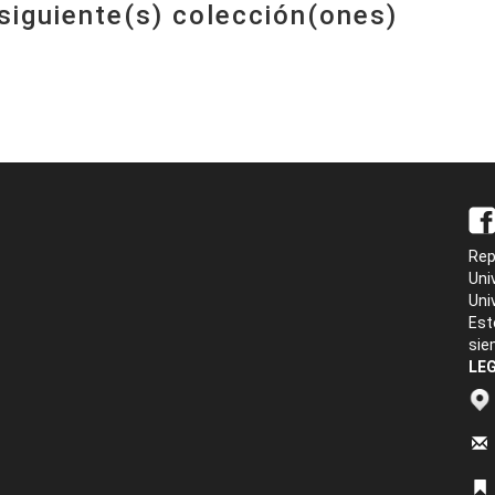
 siguiente(s) colección(ones)
Rep
Uni
Uni
Est
sie
LEG