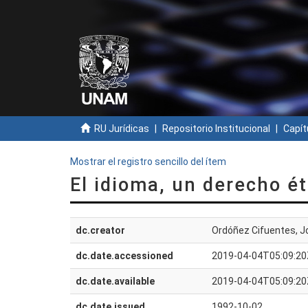
RU Jurídicas
Repositorio Institucional
Capít
Mostrar el registro sencillo del ítem
El idioma, un derecho ét
dc.creator
Ordóñez Cifuentes, J
dc.date.accessioned
2019-04-04T05:09:20
dc.date.available
2019-04-04T05:09:20
dc.date.issued
1992-10-02