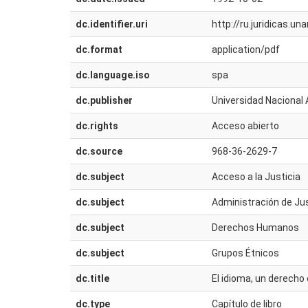
dc.identifier.uri
http://ru.juridicas.
dc.format
application/pdf
dc.language.iso
spa
dc.publisher
Universidad Nacional 
dc.rights
Acceso abierto
dc.source
968-36-2629-7
dc.subject
Acceso a la Justicia
dc.subject
Administración de Jus
dc.subject
Derechos Humanos
dc.subject
Grupos Étnicos
dc.title
El idioma, un derecho
dc.type
Capítulo de libro