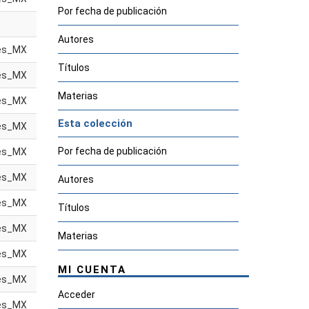
Por fecha de publicación
Autores
es_MX
Títulos
es_MX
Materias
es_MX
Esta colección
es_MX
Por fecha de publicación
es_MX
es_MX
Autores
es_MX
Títulos
es_MX
Materias
es_MX
MI CUENTA
es_MX
Acceder
es_MX