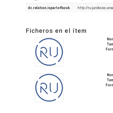
dc.relation.ispartofbook
http://ru.juridicas.
Ficheros en el ítem
No
Ta
For
No
Ta
For