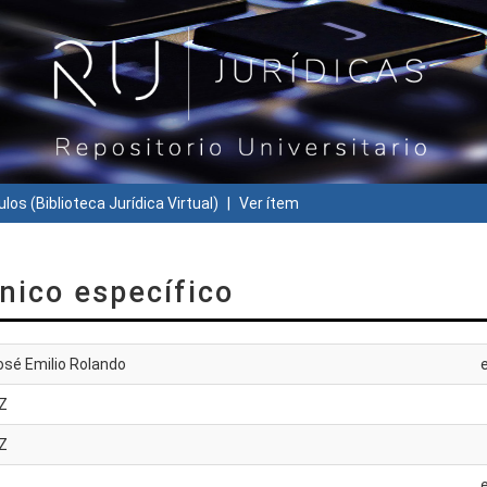
ulos (Biblioteca Jurídica Virtual)
Ver ítem
nico específico
osé Emilio Rolando
Z
Z