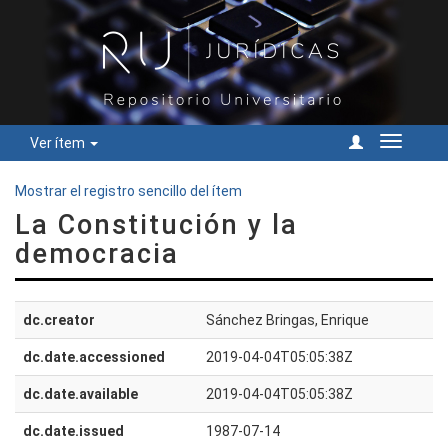
Ver ítem
Cambiar
navegac
Mostrar el registro sencillo del ítem
La Constitución y la
democracia
dc.creator
Sánchez Bringas, Enrique
dc.date.accessioned
2019-04-04T05:05:38Z
dc.date.available
2019-04-04T05:05:38Z
dc.date.issued
1987-07-14