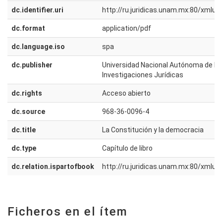
dc.identifier.uri
http://ru.juridicas.unam.mx:80/xmlu
dc.format
application/pdf
dc.language.iso
spa
dc.publisher
Universidad Nacional Autónoma de Méx
Investigaciones Jurídicas
dc.rights
Acceso abierto
dc.source
968-36-0096-4
dc.title
La Constitución y la democracia
dc.type
Capítulo de libro
dc.relation.ispartofbook
http://ru.juridicas.unam.mx:80/xmlu
Ficheros en el ítem