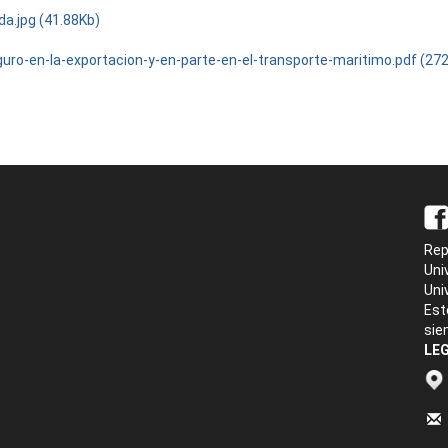
da.jpg (41.88Kb)
guro-en-la-exportacion-y-en-parte-en-el-transporte-maritimo.pdf (27
Rep
Uni
Uni
Est
sie
LEG