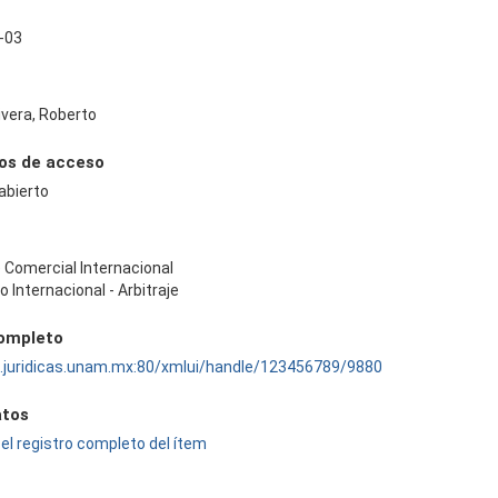
-03
ivera, Roberto
os de acceso
abierto
e Comercial Internacional
 Internacional - Arbitraje
completo
ru.juridicas.unam.mx:80/xmlui/handle/123456789/9880
tos
el registro completo del ítem