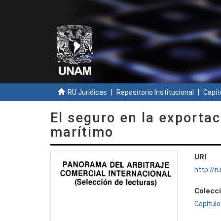
RU Jurídicas
Repositorio Institucional
Capít
El seguro en la exportac
marítimo
URI
http://
Colecc
Capítulo