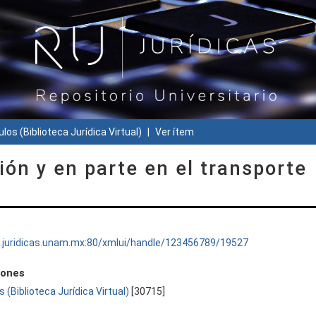
ulos (Biblioteca Jurídica Virtual)
Ver ítem
ión y en parte en el transporte
ru.juridicas.unam.mx:80/xmlui/handle/123456789/19527
iones
s (Biblioteca Jurídica Virtual)
[30715]