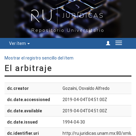
Ver ítem
Cambiar
navegac
Mostrar el registro sencillo del ítem
El arbitraje
dc.creator
Gozaíni, Osvaldo Alfredo
dc.date.accessioned
2019-04-04T04:51:00Z
dc.date.available
2019-04-04T04:51:00Z
dc.date.issued
1994-04-30
dc.identifier.uri
http://ru.juridicas.unam.mx:80/xmlu