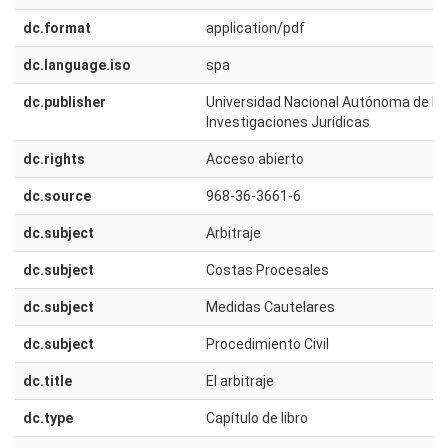
dc.format
application/pdf
dc.language.iso
spa
dc.publisher
Universidad Nacional Autónoma de Méx
Investigaciones Jurídicas
dc.rights
Acceso abierto
dc.source
968-36-3661-6
dc.subject
Arbitraje
dc.subject
Costas Procesales
dc.subject
Medidas Cautelares
dc.subject
Procedimiento Civil
dc.title
El arbitraje
dc.type
Capítulo de libro