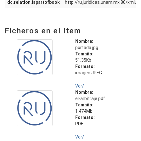
dc.relation.ispartofbook
http://ru.juridicas.unam.mx:80/xmlu
Ficheros en el ítem
Nombre:
portada.jpg
Tamaño:
51.35Kb
Formato:
imagen JPEG
Ver/
Nombre:
el-arbitraje.pdf
Tamaño:
1.474Mb
Formato:
PDF
Ver/