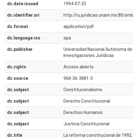
dc.date.issued
1994-07-25
dc.identifier.uri
http://ru.juridicas.unam.mx:80/xmlu
dc.format
application/pdf
dc.language.iso
spa
dc.publisher
Universidad Nacional Autónoma de Méx
Investigaciones Jurídicas
dc.rights
Acceso abierto
dc.source
968-36-3881-3
dc.subject
Constitucionalismo
dc.subject
Derecho Constitucional
dc.subject
Derechos Humanos
dc.subject
Justicia Constitucional
dc.title
La reforma constitucional de 1992. A