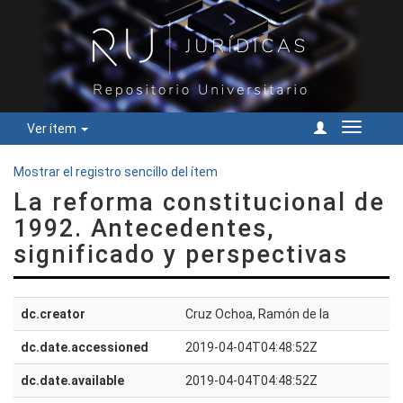
Ver ítem
Cambiar
navegac
Mostrar el registro sencillo del ítem
La reforma constitucional de
1992. Antecedentes,
significado y perspectivas
dc.creator
Cruz Ochoa, Ramón de la
dc.date.accessioned
2019-04-04T04:48:52Z
dc.date.available
2019-04-04T04:48:52Z