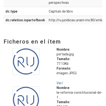
perspectivas
dc.type
Capítulo de libro
dc.relation.ispartofbook
http://ru.juridicas.unam.mx:80/xmlu
Ficheros en el ítem
Nombre:
portada.jpg
Tamaño:
77.13Kb
Formato:
imagen JPEG
Ver/
Nombre:
la-reforma-constitucional-de-
1 ...
Tamaño: