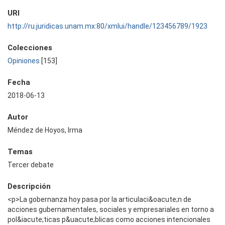
URI
http://ru.juridicas.unam.mx:80/xmlui/handle/123456789/1923
Colecciones
Opiniones
[153]
Fecha
2018-06-13
Autor
Méndez de Hoyos, Irma
Temas
Tercer debate
Descripción
<p>La gobernanza hoy pasa por la articulaci&oacute;n de
acciones gubernamentales, sociales y empresariales en torno a
pol&iacute;ticas p&uacute;blicas como acciones intencionales