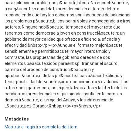
para solucionar problemas p&uacute;blicos. No escuch&eacute;
a ning&uacute;n candidato presidencial en el tercer debate
reconociendo que hoy los gobiernos son incapaces de solucionar
los problemas p&uacute;blicos por si solos y convocando a otros
actores. Ninguno habl&oacute; tampoco del mayor reto que
tenemos como democracia joven en construcci&oacute;n: un
gobierno de mayor calidad que ofrezca eficiencia, eficacia y
efectividad.&nbsp;</p><p>Aunque el formato mejor&oacute;
sensiblemente y permiti&oacute; mayor intercambio y
contraste, las propuestas de gobierno carecen de dos
elementos b&aacute;sicos para&nbsp; transitar el oscuro
camino del proceso de construcci&oacute;n y
aprobaci&oacute;n de las pol&iacute;ticas p&uacute;blicas y
tener posibilidad de &eacute;xito: conocimiento y evidencia. Los
retos son gigantescos, las expectativas altas y la oferta de los
candidatos presidenciales sigue siendo insuficiente como lo
demostr&oacute; el arrojo del Anaya, y la indiferencia de
L&oacute;pez Obrador.&nbsp;</p><p>&nbsp;</p>
Metadatos
Mostrar el registro completo del ítem